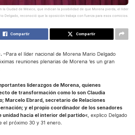
en la Ciudad de México, que indican la posibilidad de que Morena pierda, el líder
ario Delgado, reconoció que la oposición trabaja con fuerza para esos comicios.
Compartir
Compartir
).
–Para el líder nacional de Morena Mario Delgado
róximas reuniones plenarias de Morena ‘es un gran
.
importantes liderazgos de Morena, quienes
ecto de transformación como lo son Claudia
o; Marcelo Ebrard, secretario de Relaciones
ernación; y el propio coordinador de los senadores
unidad hacia el interior del partido
«, explico Delgado
e el próximo 30 y 31 enero.