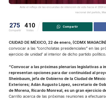
Ante el reflejo de las encuestas de intención de voto hacia el 2024 
nacional del partido, M
275
410
Compartir
Compartir
Vistas
CIUDAD DE MÉXICO, 22 de enero, (CDMX MAGACÍN
convocar a las “corcholatas presidenciales” en las p
ejercicio de unidad’ al interior de dicho partido político
“Convocar a las próximas plenarias legislativas a 
representan opciones para dar continuidad al proy
Sheinbaum, jefa de Gobierno de la Ciudad de Méxic
Exteriores; Adán Augusto López, secretario de Gob
de Morena, Ricardo Monreal, es un gran ejercicio de 
Carrillo acerca de las próximas reuniones a efectuars