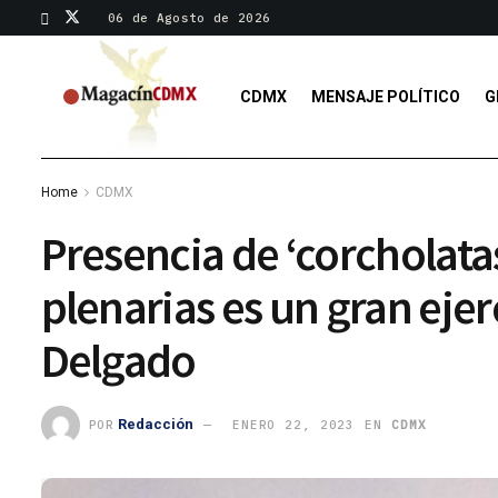
06 de Agosto de 2026
CDMX
MENSAJE POLÍTICO
G
Home
CDMX
Presencia de ‘corcholata
plenarias es un gran ejer
Delgado
Redacción
POR
ENERO 22, 2023
EN
CDMX