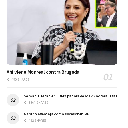
Ahí viene Monreal contra Brugada
490 SHARES
Se manifiestan en CDMX padres de los 43 normalistas
3361 SHARES
Garrido aventaja como sucesor en MH
462 SHARES